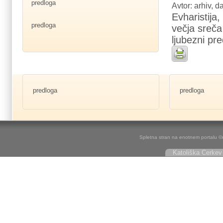
predloga
Avtor: arhiv, 
Evharistija
predloga
večja sreča
ljubezni pr
predloga
predloga
Spletna stran na enotnem portalu ©r
Katoliška Cerkev 