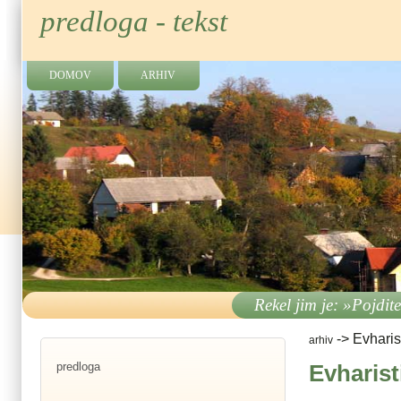
predloga - tekst
DOMOV
ARHIV
Rekel jim je: »Pojdit
->
Evharis
arhiv
predloga
Evharist